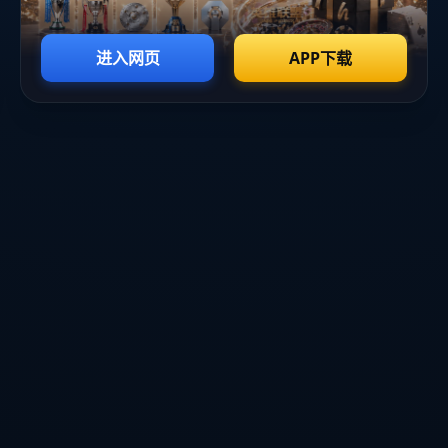
比赛中，发生了一起极具争议的事件。**两支球队的激烈对抗**引发了场
一切，并向世人展示了运动员在极端情况下的冷静与决断。
氛也愈加明显。随着一次精彩的投篮未能命中，一名球员的失误引发了对
中。哈姆和琼斯在这场事件中，秉持着应有的职业操守，展现了他们对篮
观众冲入赛场。尽管局面混乱，但哈姆和詹姆斯-琼斯通过勇敢而冷静的表