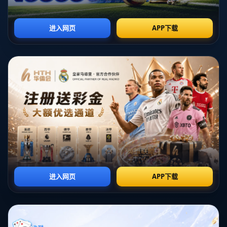
快速的反击**，通过紧凑的防线以及流畅的进攻，成功击败了对
手，赢得了这四场比赛。
例如，在对阵某知名球队的比赛中，穆斯卡特的调整使得球队在落
后的情况下逆转局势，充分展现了他的临场指挥能力。这不仅仅是
战术上的成功，更是心理素质的胜利。球队在逆境中表现出来的韧
性，正是穆斯卡特带来的积极影响。
#### 球队氛围与士气提升
除了战术方面的成功，穆斯卡特还在**提升球队士气**和创造良好
氛围方面有所建树。在他的管理下，球员们之间的合作更加默契，
训练氛围也愈加积极。他经常与球员进行沟通，了解他们的诉求与
状态，让每位球员都感受到被重视。这样的做法让海港队在球场上
的表现更加团结一致，在6月的比赛中，更是一次次打破了对手的
防线。
在一次赛后新闻发布会上，穆斯卡特表示：“我一直在强调团队的
力量，只有全队共同努力，才能创造更多的胜利。”这种信念在接
下来的比赛中得到了充分验证，球员们在场上的表现回馈了主帅的
信任。