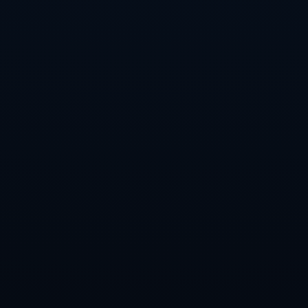
另一场比赛中, 即便面临主力受伤的困境，穆斯卡特依旧果敢地进
行了人员轮换，将年轻球员提拔上场。年轻球员在比赛中的表现超
乎预期，不仅完成了战术任务，还在场上展示了他们的潜力，为球
队的未来发展注入了新的活力。这一策略不仅仅为球队赢得了比
赛，还引发了外界对海港队未来表现的期待。