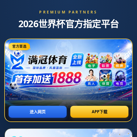
CONTRAC
新闻中心
新闻中心
分类
带队4战全胜，海港主帅穆斯卡特当选中超6月
最佳教练
时间：2026-07-07T18:28:23+08:00
### 带队4战全胜，海港主帅穆斯卡特当选中超6月最佳教练