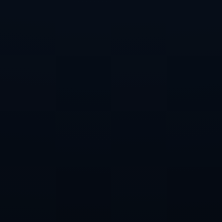
除了心理素质，**技术与战术的结合**也是决定比赛结果的关键。
在经历失误后，戴伟浚应该分析自己的技术动作和战术位置，寻找
改进的机会。球员与教练之间的有效沟通非常重要，教练可以帮助
球员在战术上进行调整，提高其在禁区内的面对门将的决策能力。
以戴伟浚为例，若能从自身的失误中总结出原因，比如选择射门的
时机、位置和力量的控制，他将能在未来的比赛中表现得更加出
色。