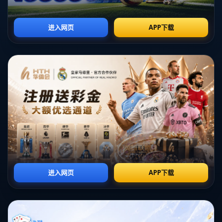
近年来，詹姆斯在各大媒体平台和社交网络上的表现都让人刮目相
看。他积极参与社会运动，倡导种族平等、教育机会和低收入家庭
的支持。通过**"I PROMISE"学校**，詹姆斯不断为孩子们创造更
好的未来。他不仅是一名出色的篮球运动员，更是一位有影响力的
社会活动家。这与近年来NBA对球员社会责任的重视不谋而合，显
示了联盟在推广社会公义方面的努力。
此外，在时尚方面，詹姆斯同样引领潮流。其个人品牌“LeBron”，
不仅涵盖了运动鞋和服装，还涉及到日常生活用品，展示了他在商
业上的眼光和影响力。通过出席各种时尚活动，詹姆斯不断推动自
己和NBA的品牌形象，成为年轻一代的重要时尚ICON。
除了詹姆斯外，NBA其他获奖球员也展现了不同的风采。例如，**
斯蒂芬·库里**凭借其出色表现获得了最佳球员奖，成为球迷心目
中的篮球传奇。去年，库里在赛场上的表现处于巅峰，带领金州勇
士获得了总冠军。他不仅在技术上全面发展，更在团队合作方面展
现出极高的职业素养，成为无数年轻球员学习的榜样。