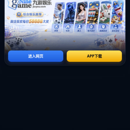
围绕这些奖项的评选，NBA球迷的热情参与也十分重要。通过社交
媒体投票，球迷可以直接表达他们对球员的看法，增强了整个联盟
的互动性和参与性。这种方式不仅提升了球迷的体验，也让球员更
清楚自己在球迷心中的地位和形象。