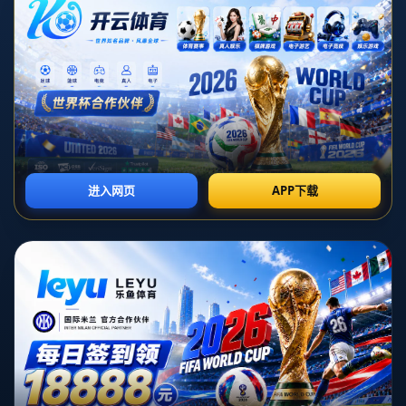
现象。其中，球迷的参与和意见对于联盟的发展至关重要。近期，
NBA球迷评选出六大奖项，其中**勒布朗·詹姆斯**斩获了年度风
尚奖，引发了广泛关注。这一评选不仅展示了詹姆斯在赛场上的卓
越表现，更突显了他在场外的影响力和个人魅力。
**年度风尚奖**是一项旨在表彰那些不仅在竞技上表现出色，更在
时尚、社会责任等多方面具有引领作用的球员。这一奖项向一直以
来努力维护NBA形象、推动文化发展的球员致敬。勒布朗·詹姆斯
凭借其卓越的球技和强烈的社会责任感，毫无疑问成为这一荣誉的
最佳人选。