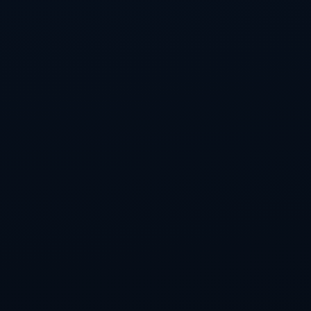
客观的判断依据。比如，某支球队在面对高位逼抢体
多类型玩法来平衡风险。适度分散投注方向，可以在保
目光放在小组赛阶段相对冷门的对决。通过对历史数据
球队。多数人看好传统强队大比分获胜，A则选择了
数十倍的回报。在随后的淘汰赛阶段，A采取了更为
，百万大奖并非完全依赖运气，而是建立在信息收