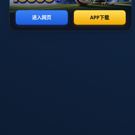
当全球目光再次聚焦2026世界杯时，除了欣赏巅峰
猜 赢取百万大奖活动”，在观赛之外，为球迷打开
风险控制能力的综合挑战。想要在这场全民参与的