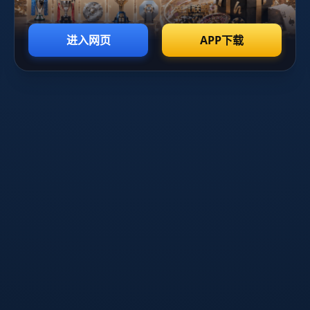
对决，越来越多球迷也将目光投向了充满刺激与想象空间的竞猜活动。相比往
了一条通往高额奖励的全新通道。对很多人来说，它不仅是一场关于运气
竞猜热潮中脱颖而出，了解活动规则、掌握科学玩法、做好资金规划，远