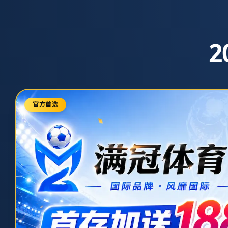
公司动态
行业资讯
参与2026世界杯竞猜 赢取百万大奖活动深度解析