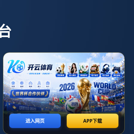
企业新闻
联系方式
当前位置 :
首页
>
企业新闻