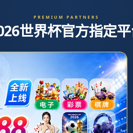
首页
关于我们
产品中心
CONTRAC
新闻中心
参与2026世界杯竞猜，赢取百万大奖活动
时间：2026-07-07T18:28:23+08:00