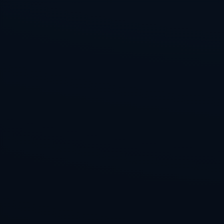
参与、不影响正常生活”的底线，是每位参与者必须
二是信息优先原则。与其凭直觉下注，不如用信息
系时的抗压能力，某位前锋在连续多场进球后的状
三是分散风险原则。在“赢取百万大奖”的活动中，
持盈利可能性的降低一次失误导致全盘失利的概率
典型案例解析 聪明参与者如何接近百万大奖
以某次大型赛事中的真实场景为例 一位资深球迷A
的整理，他发现某支欧洲二线球队在面对节奏偏慢的
受让盘+总进球大球的组合，最终不仅准确预测强队
稳健的策略，用部分盈利参与中低赔率竞猜，逐步
集、冷静分析以及合理布局之上。