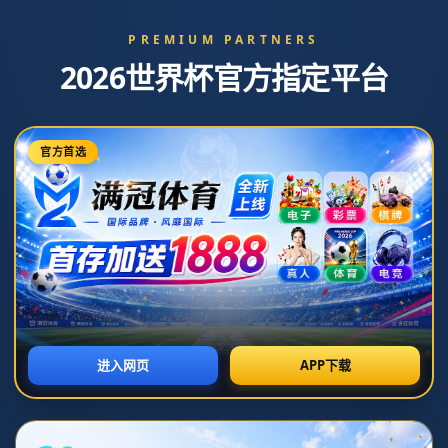
CONTRAC
新闻中心
新闻中心
分类
从刺梨故事看科技创新引领高质量发展
时间：2026-07-07T18:28:23+08:00
在贵州西南群山之间，一颗名叫刺梨的小果子，正在成为体育赛场
上的“新主角”。当全省刺梨主题马拉松赛鸣枪起跑，选手们在山地