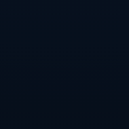
高质量发展要求的不只是规模扩张，更在于结构优化和价值提升。
从这个意义上说，刺梨在体育领域的“破圈”，是制造业与体育服务
业深度融合的生动实践。通过科技赋能，刺梨原料的利用率显著提
高，从果皮、果籽到果渣，各类成分被精细分离，分别进入运动饮
料、功能型零食、运动护肤、康复理疗等多个细分赛道；企业借助
智能检测与追溯系统，将原产地、采摘批次、营养成分公开展示，
满足运动人群对“看得见的安全与专业”的诉求；地方政府则以刺梨
体育IP为抓手，升级体育基础设施，打造高标准山地骑行道、越野
跑道和户外训练营地，让刺梨产业链与体育产业链在空间和经济上
实现双向拉动。