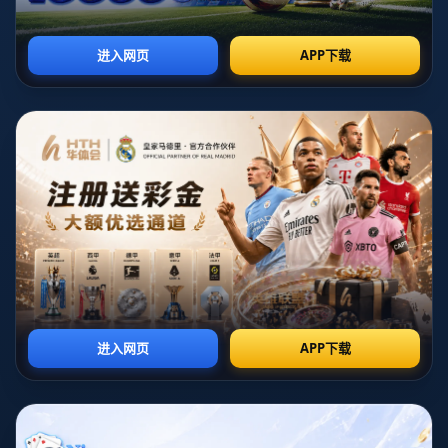
新，使刺梨从“山果”升级为“运动营养品”，不仅走进职业运动队的
营养库房，也频频亮相马拉松、自行车赛、山地户外赛、群众健身
活动现场，成为连接科技创新与体育消费升级的一条桥梁。