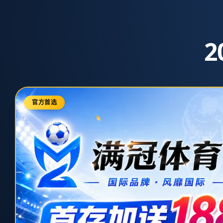
公司动态
行业资讯
18
# 18强赛国足vs澳大利亚开球时间：北京时间10月10