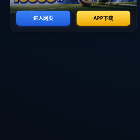
在即将到来的**18强赛**中，*中国国家足球队*将
对这场比赛进行深入分析，帮助读者更好地了解比
## 比赛背景与重要性
随着亚洲足球的发展，18强赛成为了各国球队争夺
时刻。近年来，尽管国足在国际赛场上的表现起伏
## 澳大利亚队的实力分析
澳大利亚队近年来在国际舞台上的表现相当出色。
备实力的阵容，其中包括多位在欧洲豪门俱乐部效
*在前几场预选赛中，澳大利亚队展现了强大的进攻