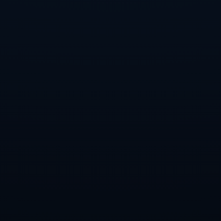
的改革，而本场比赛正是检验这些改革成效的标志。*国足主教练需要在
的关键因素，他们的表现不仅关系到比赛结果，还有助于今后球队的长期
。*教练组的战术安排、球员的心理调适、体能的储备*，都在紧锣密鼓
胜率不高，但每一场比赛都有各自的故事。在过去的交锋中，我们看到双
于这场对决的讨论也愈发热烈。*球迷的支持是球队最大的动力*，国足