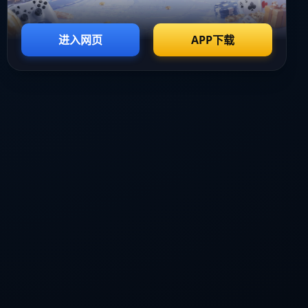
的焦点。
勇士的得分，尤其是库里和其他外线射手的表现让他
对决，不仅仅是两位球员的表现，更是各自球队整体
现真正的胜利。活塞队需要寻找到合适的角色球员，
活塞在连续遭遇失利后，急需找到重新振作的信心与