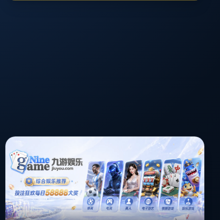
，他的30分中不仅包含了精准的三分球，也有多次