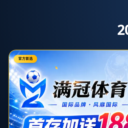
公司动态
行业资讯
### 库里26分康宁汉姆30分 勇士险胜送活塞3连败
在近期的一场篮球比赛中，金州勇士队以微弱优势战胜
德·康宁汉姆**，分别贡献了26分和30分，成为
**勇士队的表现**令人振奋。尽管队伍在比赛期
勇士队在最后阶段完成反超。他的表现不仅是数字