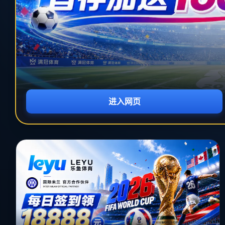
相对而言，**活塞队**的康宁汉姆则成为了本场