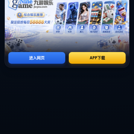
于全华班队员配合默契，利用快速反击反转了局面。可以说，战术
安排与团队合作在杯赛中往往是取胜的关键。
此外，教练的临场指挥与调整也是这场比赛的关键因素之一。南京
队教练必须合理调动外援的状态，使他们在比赛中发挥最大的效
能。而沧州队的教练同样需要在比赛中根据实际情况快速做出战术
调整。
**总结：**
总的来说，这场南京队与沧州队的足协杯之战不仅是双外援与全华
班的对决，更是战术与实力的较量。**双外援组合**能否突破沧州