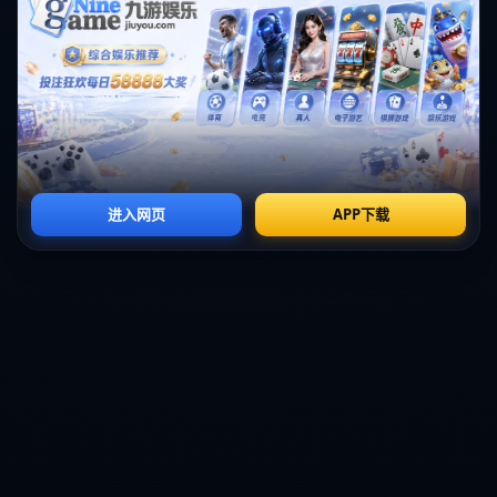
2021-2022赛季为例，姆巴佩在这一赛季的法甲联赛中打入了28
球，而哈兰德在英超联赛中同样表现出色，打入了22球。虽然两人
的进球数接近，但其球队的打法、联赛的强度和对手的防守策略都
微妙地影响着进球数据。
在技术层面，姆巴佩更倾向于利用个人技术和速度突破，而哈兰德
则更多依赖身体素质和位置感寻找机会。这种不同的风格使得两人
在场上的表现各具特色，也为球迷提供了更多精彩的观赛体验。
#### 结语
2021年至今，姆巴佩以159球继续引领射手榜的顶端，而哈兰德作
为第二名也展现了不可小觑的竞争力。随着赛季的深入，这场进球
王的争夺将愈发激烈，值得球迷们持续关注。进球不仅是球员个人
能力的体现，也是他们对球队贡献的重要标志。无论未来的足球赛
场如何变幻，这两位球员都将是我们无法忽视的存在。
国脚输送大户悉数足协杯晋级 国足集训被迫延后
U21联赛进行多项改革 中乙资格继续激励诸强