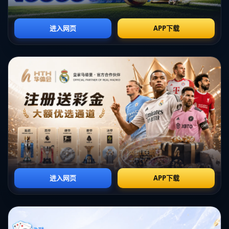
自2021年至今，他在各项赛事中累计打入了超过140球，在射手榜
中位列第二。哈兰德的身高和力量使他在争顶球方面具有明显优
势，此外，他的门前嗅觉和敏锐的进攻意识也令他成为对手难以防
范的存在。
*哈兰德的进球效率之高令人咋舌*，尤其是在面对弱队时，他常常
能够实现单场进球帽子戏法。在2022-2023赛季，他甚至创造了多
项进球记录，为曼城的夺冠助力。
#### 案例分析：姆巴佩与哈兰德的对比
在探讨进球王之争时，姆巴佩与哈兰德的表现不禁引起关注。以