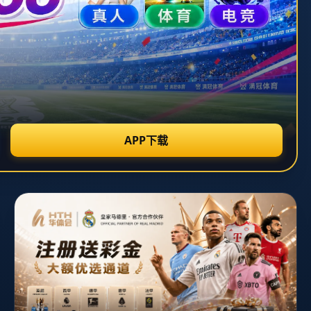
切关注。最近，有关曾凡博的预测引发了广泛的讨论。根据多个球探的分
能会得到账户双向合同的机会。本文将围绕这两个年轻球员的潜力进行深