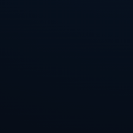
## 曾凡博的潜力解析
曾凡博，这位出色的年轻球员，以其**出色的篮球
和防守能力。根据球探的评估，曾凡博在**进攻端