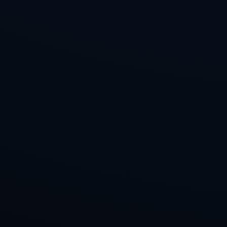
曾凡博的身高加上灵活的移动能力，使他在防守端
不过，从目前的趋势来看，曾凡博无疑是未来NBA
## 金金的职业发展方向
同时，另一位备受关注的球员金金，也受到球探们的
**，这意味着他能够在NBA和发展联盟之间灵活
对金金而言，这份双向合同将不仅是个人职业生涯
比赛中的决策和战术执行能力。
### 案例分析：球探的选票
举个例子，在最近的选秀预测中，某知名球探提到
则因在**极端情况下的应变能力**而成为关注的
球探的评估不仅考虑球员们的个人技术，还要关注
离不开这样的综合素质。