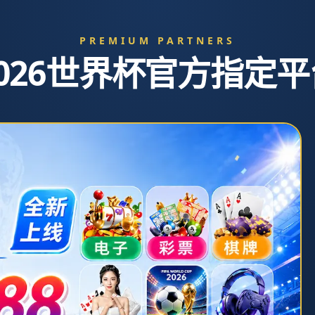
首页
关于我们
产品中心
CONTRAC
新闻中心
球探预测曾凡博次轮被选中 金金或拿双向合同
时间：2026-07-07T18:28:23+08:00