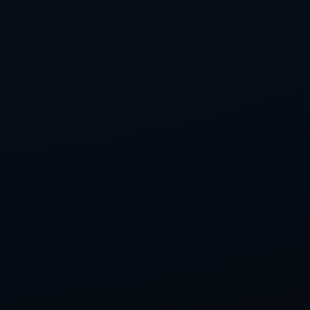
这也依赖于多个因素，比如球队的需求和选秀策略。
端的能力展现。如今，金金有望获得**双向合同
炼，他能够积累更多的比赛经验，进一步完善自己在
点让他在年轻球员中显得尤为突出。相比之下，金金
同类型的重要因素。曾凡博和金金的成功之路，显然