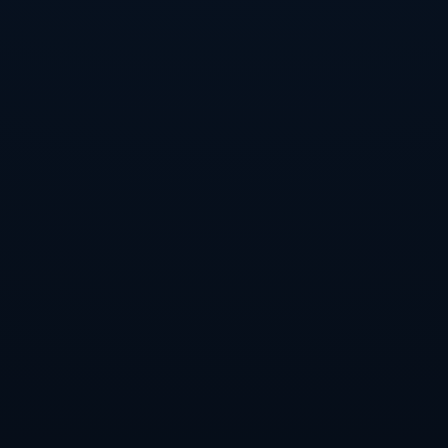
技术**和不俗的身体素质赢得了众多球探的青睐。他在大学联赛和青年比
的稳定性**以及对抗能力上还需进一步提升，但他那种迅速的学习能力和