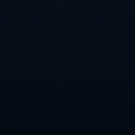
表现出色。许多分析师认为，他在次轮被选中的可能性是相当高的，当然
的潜在人才之一。
热议。他的出色表现使他跻身于众多职业球队的视线之内，尤其是在防守
调动，为提升技术水平提供了更加广阔的空间。
的一次突破，同时也是他赢得更高舞台的一次机遇。通过在发展联盟的锻
，曾凡博在与对抗性防守相遇时，能够保持冷静，有效地调动队友，这一
焦点，这种能力使他在快速转换和防守时展现出了极高的适应性。
他们的团队合作能力、心理素质等多个方面，这些都是影响选秀结果与合