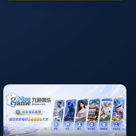
析，曾凡博有望在下一个选秀大会中**次轮被选中
入探讨，分析他们未来的发展趋势。