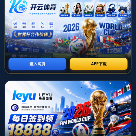
亚冠是一项聚焦亚洲精英俱乐部的顶级赛事，而在如此重要的比赛
中，上海海港却遭遇了正赛连续四场不胜的困境。这一战绩不仅让
球迷们感到焦虑，也引发了主教练穆里尼奥的严厉批评。据报道，
穆里尼奥指出，**海港队在进攻过程中缺乏必要的耐心**，这或许
是导致连场不胜的主要原因之一。
### 缺乏耐心的进攻策略
在与对手的正面对抗中，**进攻耐心是取得成功的关键因素**。然
而，从上海海港的比赛表现来看，这一要素似乎被忽略了。穆里尼
奥强调，球队经常在进攻未能奏效的情况下过早做出调整，甚至默
认性地向简单长传求助，这无疑限制了进攻多样性与有效性。
穆帅的这一观点并非无的放矢。以过去的比赛分析，**缺少耐心的
进攻往往导致球队急于求成**，在面对密集防守时容易露出破绽，
给对手反击的机会。作为观众，这种情景显然在海港队最近的比赛
中频繁上演。
### 实际案例分析：上海海港对阵强敌