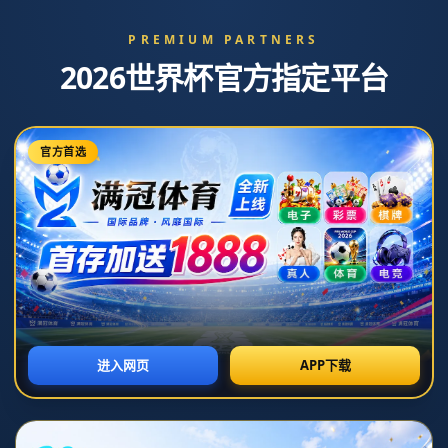
CONTRAC
新闻中心
新闻中心
分类
海港亚冠正赛4场不胜 穆帅批评球队进攻缺少
耐心
时间：2026-07-07T18:28:23+08:00
**海港亚冠正赛4场不胜：穆帅批评球队进攻缺少耐心**