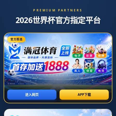
CONTRAC
新闻中心
新闻中心
分类
巴林队公布27人集训名单 取胜袋鼠原班人马战
国足
时间：2026-07-07T18:28:23+08:00
### 巴林队公布27人集训名单 取胜袋鼠原班人马战国足