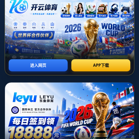
在国际足球舞台上，每一次集训和比赛都备受瞩目。**近日，巴林
队公布了27人的集训名单**，这一消息引发了众多球迷和专家的关
注。尤其是在即将与中国国家队交锋之际，巴林队的集训方案和准
备情况无疑成为了热议的焦点。此次，巴林队是否能以“取胜袋鼠
原班人马”的姿态，挑战国足，将成为本次赛事的一大看点。
#### 巴林队的集训人员分析
巴林队此次公布的27人集训名单中，拥有多名在**亚洲顶级联赛**
中表现出色的球员。球队的核心将继续由那几位在**澳大利亚联赛
**中表现抢眼的选手组成，这支队伍曾以强大的攻防实力在过去的
比赛中取得过令人瞩目的成绩。通过对球员状态和战术思路的深入
分析，巴林队的教练组显然希望能够维持之前“袋鼠”模式下的高效
运转。
*值得注意的是，巴林队在上一次与国足的交锋中以1-0小胜，这次
再次面对中国队，如何延续这一战绩将是重重压力之下的挑战。*