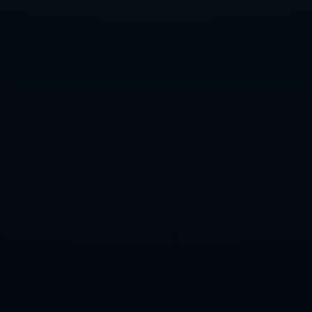
动作不断 中超唯一外资俱乐部深圳新鹏城再升级
买人花销狂降七成 沙特足球的金元风暴为啥熄火了