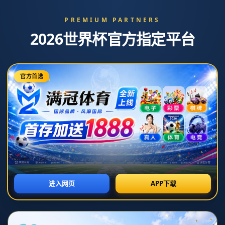
CONTRAC
新闻中心
新闻中心
分类
杜锋回应集训队没辽宁球员：有人受伤 有人请
假
时间：2026-07-07T18:28:23+08:00
### 杜锋回应集训队没辽宁球员:有人受伤 有人请假