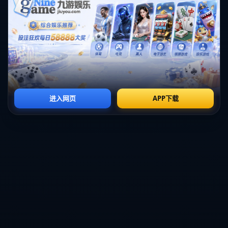
### 未来的挑战
随着比赛的进行，中国男篮需要保持这种势头，并继续发挥他们在
进攻端的优势。虽然目前已经取得较大领先，但面对其他强队，如
日本和澳大利亚等，中国男篮在接下来的比赛中仍需**保持稳定的
发挥与优秀的心态**。稳定的三分球投射将是他们争夺冠军的重要
武器。
综上所述，中国男篮在对阵印尼的比赛中，以38分的领先体现了强
大的团队实力，**11个三分球的高效命中更是展现了球队的外线威
胁**。今后的比赛，中国男篮只需继续保持这种积极向上的状态，
方能在亚洲杯的舞台上继续书写辉煌的篇章。