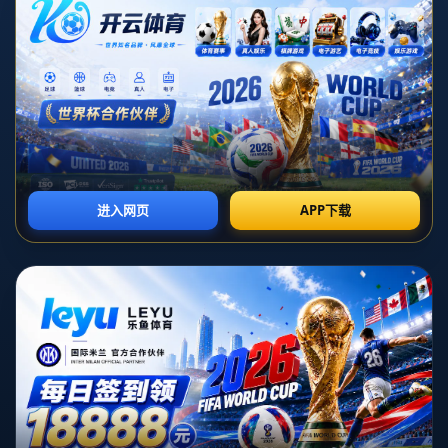
在2023年亚洲杯的赛场上，中国男篮以**38分的巨大优势**在半场
结束时领先印尼队，这场比赛不仅展示了中国队的强大实力，也让
球迷们看到了球队在进攻端的火力全开表现。尤其值得一提的是，
中国队在上半场的表现中，**通过精准的三分球投射，共计命中了
11个三分球**，这一数据充分体现了球队在外线进攻上的威胁。
### 中场领先的原因
那么，中国男篮为何能在比赛中占得如此优势呢？首先，**球队的
战术布置十分到位**。教练组在比赛前就分析了印尼队的防守策
略，并制定了针对性的进攻战术。在比赛开始阶段，中国队便通过
快速的球转移和高效的传球来撕扯印尼队的防线，创造了不少空位
投篮的机会。
### 三分球的火力
在半场的进攻中，**中国男篮的三分球表现尤为亮眼**。从整体来
看，球队不仅仅依靠某一位球员的发挥，多个球员均展示出了极强
的外线投射能力。例如，张伟在本场比赛中展现了他在远投方面的
可靠性，接连命中关键三分，为球队的领先奠定了基础。这一系列
的表现反映出中国男篮整体的深度与团队配合，极大地增强了球队
在面对任何对手时的竞争优势。
### 印度尼西亚队的反制努力