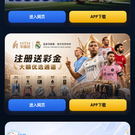
尽管中国男篮在上半场表现抢眼，但印尼队并未轻易放弃。作为亚
洲篮球的强队之一，印尼男篮在比赛中虽然处于劣势，但他们的拼
搏精神与韧性值得称道。在下半场，印尼队尝试通过更高强度的防
守与快速反击来缩小分差，他们的战术调整也在一定程度上影响了
比赛节奏。然而，在强大的火力面前，印尼队的反击显得有些捉襟
见肘。