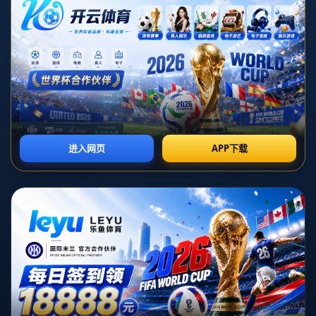
在中国体育界，周琦的名字并不陌生。几年前，他因表现不佳而被
“千夫所指”，饱受争议。然而，三年后，周琦不仅重新赢得了球迷
的认可，更成为了篮球界备受瞩目的明星。这一过程让我们深刻思
考了失败与成功之间的关系，以及坚持努力的重要性。