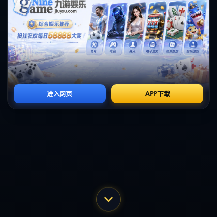
人瞩目的大牌交易往往能带来意想不到的积极成效。伦纳德的加盟
立即提高了快船的整体竞争水平，并使球队迅速成为冠军的有力竞
争者。*同样，德罗赞与巴恩斯的转会可能也会对他们的新球队产
生深远的积极影响*。
通过这次转会，国王和马刺都在自己的计划蓝图上迈出了重要一
步。对双方来说，这次交易不仅仅是球员的互换，更是重塑球队竞
争力的重要契机。随着新赛季的到来，德罗赞和巴恩斯的表现将备
受瞩目，球迷们也不禁期待他们如何引领各自球队走向新的高度。
媒体人：建议18强赛国足就照着今天踢韩国这样踢
恩比德复出76人险胜雷霆 雄鹿爆冷不敌奇才
Copyright 2024
蓝鲸体育直播-蓝鲸体育官网-蓝鲸体育足球篮球NBA直播平台
All
Rights by
蓝鲸体育