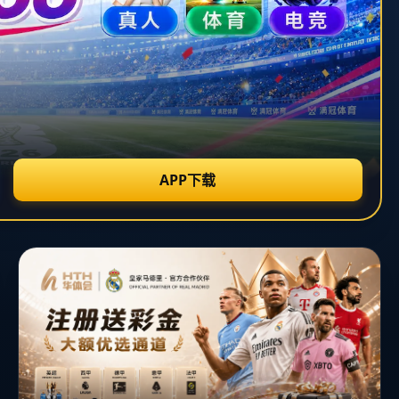
杜埃凯**的出色表现，迅速扳平了比分。**马杜埃凯**在第45分钟接
了多次进攻，希望趁势反超。在第67分钟，**加拉格尔**再次为主队找
功撕裂了切尔西的防线，迅速打入扳平比分的进球。这一球引发了场内的
的差异。切尔西虽然在阵容上拥有众多年轻才俊，但在防守端的漏洞依然
了良好的团队凝聚力和快速反击的能力，这在比赛中多次取得效果。
拉格尔**在关键时刻的决策能力和临场表现，无疑为球队注入了新的活力
需要在防守组织和比赛掌控上建立起更强的稳定性。