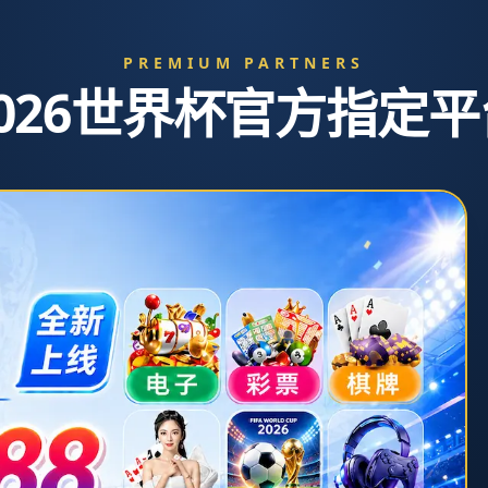
首页
关于我们
产品中心
CONTRAC
新闻中心
英超-马杜埃凯加拉格尔破门 切尔西2-2阿斯顿维拉
时间：2026-07-07T18:28:23+08:00
**
与阿斯顿维拉的对决。这场比赛不仅展现了双方球员的出色技艺，也让我
不禁让人感叹英超的精彩。
锋的敏锐观察和快速反击，迅速控制了比赛节奏。第23分钟，阿斯顿维
但随后的调整让他们逐渐找回状态。