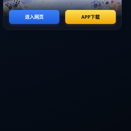
要继续发扬其反击战术的优势。在英超联赛日趋激烈