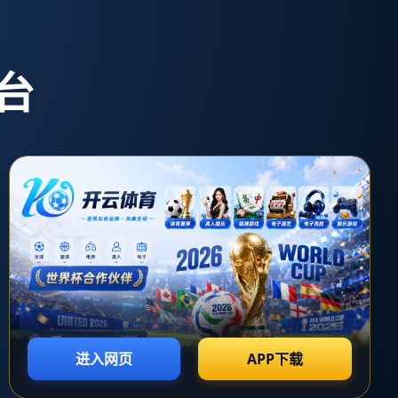
企业新闻
联系方式
当前位置 :
首页
>
企业新闻
们看到足球比赛的不可预测性。最终，经过90分钟
拉的进攻线发起猛烈攻势，最终以一记精彩的头球破