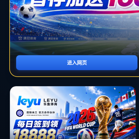
**运动员的伤害管理**至关重要，特别是在高强
强调的精神，正是提醒我们：**在面对困难时，要有
#### 逆境中的励志故事
回顾周琦的职业生涯，可以发现他在许多逆境中展现
一个团队领袖应有的风范。他的坚持与努力不仅激
周琦长期以来在国家队和俱乐部的优异表现，使他
得所有人学习和模仿。
#### 体育精神的传承
杜锋的这番话还反映出一种深层次的体育精神，即*