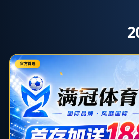
公司动态
行业资讯
### 杜锋:周琦脚踝有些肿胀 他的精神值得我们学习
在篮球的世界中，运动员的身体状况与心理素质同
人学习。这番话不仅反映了周琦作为一名职业运动
#### 周琦的脚踝受伤：挑战与决策
周琦作为中国篮球的一张名片，其职业生涯备受关
来影响。在面对这样的挑战时，周琦却表现出了超