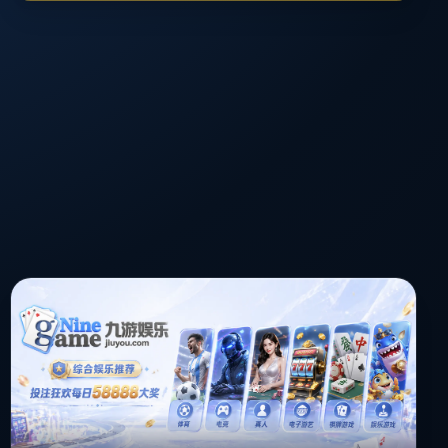
这种不畏艰难的精神在当今体育界尤为可贵。杜锋所
比赛，但他依然积极参与球队的训练与支持，展现了
能，更在于他始终保持积极向上的态度，这种精神值
更重要的是心理素质。在伤病面前，周琦没有选择退