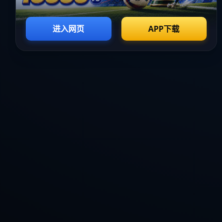
缩，而是咬牙坚持，展现了当代运动员应有的职业
他不仅为球队争取到了宝贵的帮助，更为年轻一代传
动员在困境中奋发向前，而周琦就是其中的佼佼者
#### 结语
总而言之，杜锋对于周琦的评价，既是对一名运动
响了他的团队和球迷。希望在未来的赛季中，周琦
大将军：杜兰特太安静了 太阳布克更有话语权