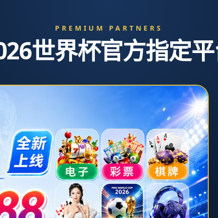
首页
关于我们
产品中心
CONTRAC
新闻中心
杜锋：周琦脚踝有些肿胀 他的精神值得我们学习
时间：2026-07-07T18:28:23+08:00
等重要。近日，广东宏远队主教练杜锋在接受采访时提到周琦的情况，称
员面临的挑战，更体现了他在逆境中所展现出的坚韧精神。
注。然而，即使是顶尖运动员，也难免遭遇伤病困扰。杜锋提到的脚踝肿
乎寻常的勇气。