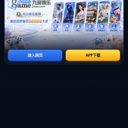
### 案例分析：从其他球队看球员言论的影响
例如，在过去，阿森纳的梅西·厄齐尔曾因一次采访中的言论引发
了队内争议。当时他的评论被认为对球队的氛围造成了消极影响。
教练与队友们的公开反对让他意识到，作为球队的一员，自己的每
一句话都能影响到整体的团队氛围。这种情况在霍伊伦的身上再次
得到印证。