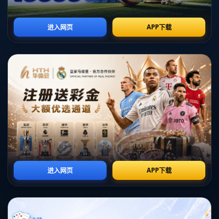
的障碍。
### 团队沟通的重要性
霍伊伦在接受采访后遭到队友约谈，从某种程度上而言，这也是加
强团队内部沟通的一种方式。对于任何一支追求胜利的球队而言，
良好的沟通机制至关重要。当某位球员的言论让其他队友感到不安
时，直接对话将是解决问题的最佳方式。对于霍伊伦来说，此次约
谈不仅是一次反省的机会，更是与队友加强联系的良机。