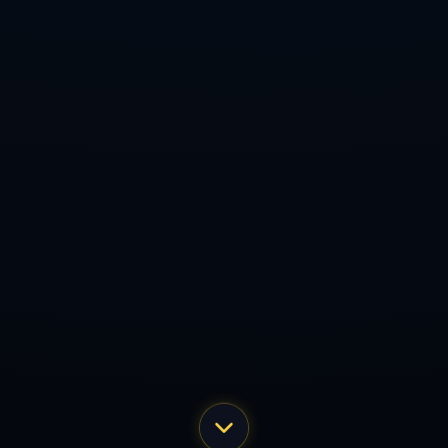
2. **战术执行力**：教练团队合理的战术布置，以及球员规范的战
术执行，确保了每场比赛的顺利进行。
3. **球队凝聚力**：良好的团队氛围和默契的配合，使得球员之间
能够随时作出反应，相互弥补不足。
#### 结语
中超三队以2胜1平的佳绩在单轮比赛中保持不败，为接下来的亚冠
征程注入了信心。这不仅是对他们自身实力的认可，也是对中国足
球在亚洲赛场崛起的积极信号。随着赛季的推进，期待这三队能在
亚冠中继续发挥出色，争取佳绩。
中超裁判：张雷泰山vs三镇 傅明河南队vs蓉城
李璇：潘展乐用战绩把傲慢的对手秒了，中国足球该学这个
Copyright 2024
蓝鲸体育直播-蓝鲸体育官网-蓝鲸体育足球篮球NBA直播平台
All