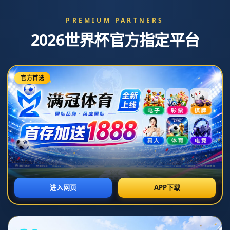
CONTRAC
新闻中心
新闻中心
分类
中超三队单轮2胜1平保持不败 亚冠出线形势不
错
时间：2026-07-07T18:28:23+08:00
### 中超三队单轮2胜1平保持不败 亚冠出线形势不错